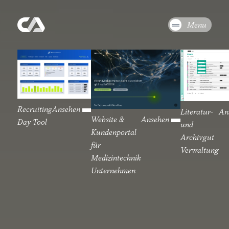
Menu
Recruiting
Ansehen
Literatur-
An
Website &
Ansehen
Day Tool
und
Kundenportal
Archivgut
für
Verwaltung
Medizintechnik
Unternehmen
KREATIVSCHMIEDE